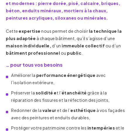
et modernes : pierre dorée, pisé, calcaire, briques,
béton, enduits minéraux, mortiers à la chaux,
peintures acryliques, siloxanes ou minérales.
Cette
expertise
nous permet de choisir
la technique la
plus adaptée
à chaque bâtiment, qu’il s’agisse d’une
maison individuelle,
d’un
immeuble collectif
ou d’un
bâtiment professionnel
ou
public
.
… pour tous vos besoins
Améliorer la
performance énergétique
avec
l’isolation extérieure,
Préserver la
solidité e
t l’
étanchéité
grâce à la
réparation des fissures et la réfection des joints,
Redonner de la
valeur
et de l’
esthétique
à vos façades
avec des peintures et enduits durables,
Protéger votre patrimoine contre les
intempéries
et le