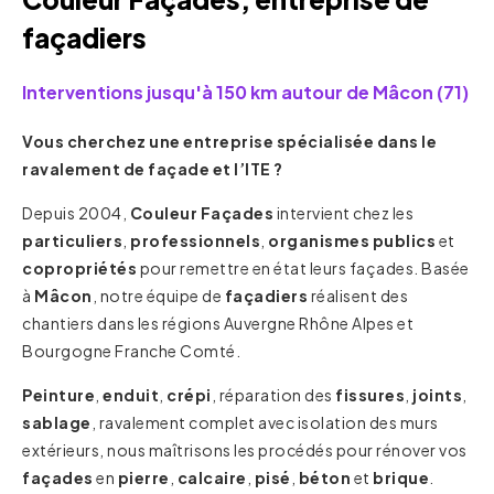
façadiers
Interventions jusqu'à 150 km autour de Mâcon (71)
Vous cherchez une entreprise spécialisée dans le
ravalement de façade et l’ITE ?
Depuis 2004,
Couleur Façades
intervient chez les
particuliers
,
professionnels
,
organismes publics
et
copropriétés
pour remettre en état leurs façades. Basée
à
Mâcon
, notre équipe de
façadiers
réalisent des
chantiers dans les régions Auvergne Rhône Alpes et
Bourgogne Franche Comté.
Peinture
,
enduit
,
crépi
, réparation des
fissures
,
joints
,
sablage
, ravalement complet avec isolation des murs
extérieurs, nous maîtrisons les procédés pour rénover vos
façades
en
pierre
,
calcaire
,
pisé
,
béton
et
brique
.