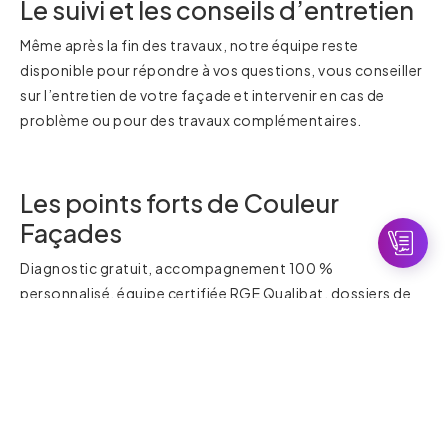
Le suivi et les conseils d’entretien
Même après la fin des travaux, notre équipe reste
disponible pour répondre à vos questions, vous conseiller
sur l’entretien de votre façade et intervenir en cas de
problème ou pour des travaux complémentaires.
Les points forts de Couleur
Façades
Diagnostic gratuit, accompagnement 100 %
personnalisé, équipe certifiée RGE Qualibat, dossiers de
subventions pris en charge, finitions sur mesure, chantier
propre, rapide et sécurisé, interventions en Bourgogne-
Franche-Comté et Rhône-Alpes.
Vous avez un projet d’isolation extérieure ?
Contactez
Couleur Façades dès maintenant
pour un devis gratuit et