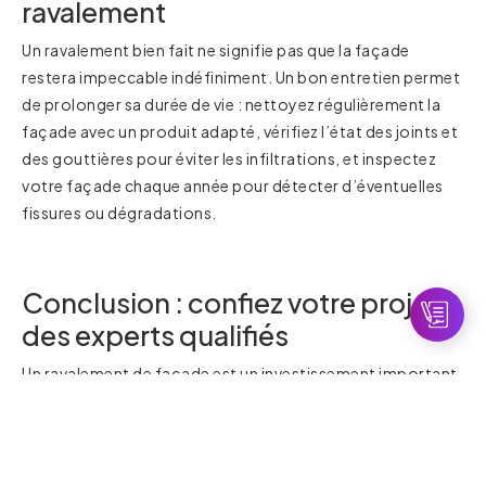
ravalement
Un ravalement bien fait ne signifie pas que la façade
restera impeccable indéfiniment. Un bon entretien permet
de prolonger sa durée de vie : nettoyez régulièrement la
façade avec un produit adapté, vérifiez l’état des joints et
des gouttières pour éviter les infiltrations, et inspectez
votre façade chaque année pour détecter d’éventuelles
fissures ou dégradations.
Conclusion : confiez votre projet à
des experts qualifiés
Un ravalement de façade est un investissement important
qui ne doit pas être pris à la légère. En évitant ces erreurs
courantes et en confiant votre projet à des experts
qualifiés, vous garantissez un résultat esthétique, durable
et performant sur le long terme. Besoin de conseils