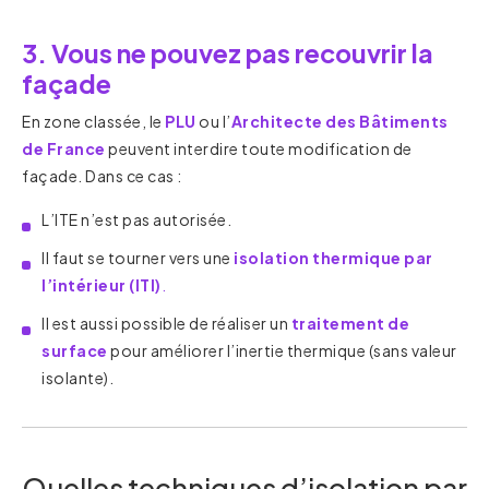
3. Vous ne pouvez pas recouvrir la
façade
En zone classée, le
PLU
ou l’
Architecte des Bâtiments
de France
peuvent interdire toute modification de
façade. Dans ce cas :
L’ITE n’est pas autorisée.
Il faut se tourner vers une
isolation thermique par
l’intérieur (ITI)
.
Il est aussi possible de réaliser un
traitement de
surface
pour améliorer l’inertie thermique (sans valeur
isolante).
Quelles techniques d’isolation par