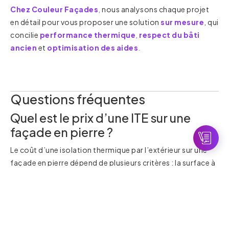
Chez Couleur Façades
,
nous analysons chaque projet
en détail pour vous proposer une solution
sur mesure
, qui
concilie
performance thermique
,
respect du bâti
ancien
et
optimisation des aides
.
Questions fréquentes
Quel est le prix d’une ITE sur une
façade en pierre ?
Le coût d’une isolation thermique par l’extérieur sur une
façade en pierre dépend de plusieurs critères : la surface à
isoler, l’état du support, le système d’isolation retenu, les
finitions souhaitées et les éventuelles contraintes liées au
patrimoine ou à l’accessibilité du chantier.
En moyenne, il faut prévoir entre 180 et 250 € par m²,