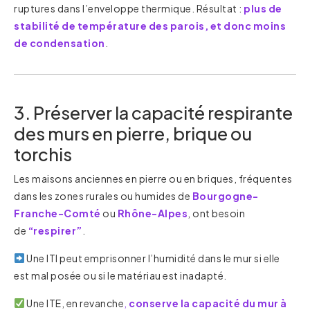
ruptures dans l’enveloppe thermique. Résultat :
plus de
stabilité de température des parois, et donc moins
de condensation
.
3. Préserver la capacité respirante
des murs en pierre, brique ou
torchis
Les maisons anciennes en pierre ou en briques, fréquentes
dans les zones rurales ou humides de
Bourgogne-
Franche-Comté
ou
Rhône-Alpes
, ont besoin
de
“respirer”
.
Une ITI peut emprisonner l’humidité dans le mur si elle
est mal posée ou si le matériau est inadapté.
Une ITE, en revanche
,
conserve la capacité du mur à