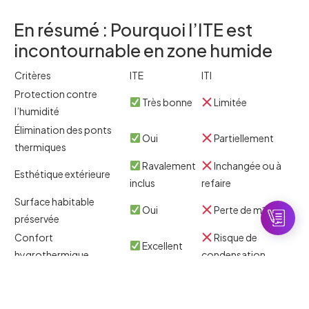
En résumé : Pourquoi l’ITE est
incontournable en zone humide
Critères
ITE
ITI
Protection contre
Très bonne
Limitée
l’humidité
Élimination des ponts
Oui
Partiellement
thermiques
Ravalement
Inchangée ou à
Esthétique extérieure
inclus
refaire
Surface habitable
Oui
Perte de m²
préservée
Confort
Risque de
Excellent
hygrothermique
condensation