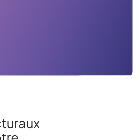
cturaux
tre